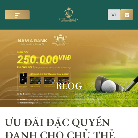
BLOG
ƯU ĐÃI ĐẶC QUYỀN
ĐANH CHO CHỦ THẺ